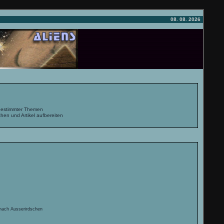
08. 08. 2026
 bestimmter Themen
hen und Artikel aufbereiten
ach Ausserirdschen