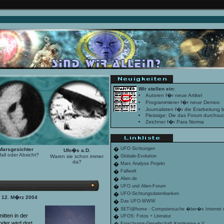
Wir stellen ein:
Autoren f�r neue Artikel
Programmierer f�r neue Demos
Journalisten f�r die Erarbeitung
Fleissige: Die das Forum durchsuc
Zeichner f�r Para Norma
�
UFO Sichtungen
Marsgesichter
Ufo�s a.D.
fall oder Absicht?
Waren sie schon immer
�
Globale-Evolution
da?
�
Mars Analyse Projekt
�
Fallwelt
�
Alien.de
�
UFO und Alien-Forum
�
UFO-Sichtungsdatenbanken
n 12. M�rz 2004
�
Das UFO-WWW
�
SETI@home - Computersuche �ber�s Internet n
tten in der
�
UFOS: Fotos + Literatur
der wird dort
Forschungs-Gesellschaft Kornkreise e.V.