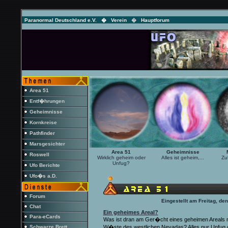
Paranormal Deutschland e.V. �
Verein
�
Hauptforum
Area 51
Entf�hrungen
Geheimnisse
Kornkreise
Pathfinder
Marsgesichter
Area 51
Geheimnisse
Roswell
Wirklich geheim oder
Alles ist geheim,...
Zu
Unfug?
Ufo Berichte
Ufo�s a.D.
Forum
Eingestellt am Freitag, de
Chat
Ein geheimes Areal?
Para-eCards
Was ist dran am Ger�cht eines geheimen Areals mi
Schwarze Brett
W�ste des westlichen Nevadas? Alles nur Unfug o