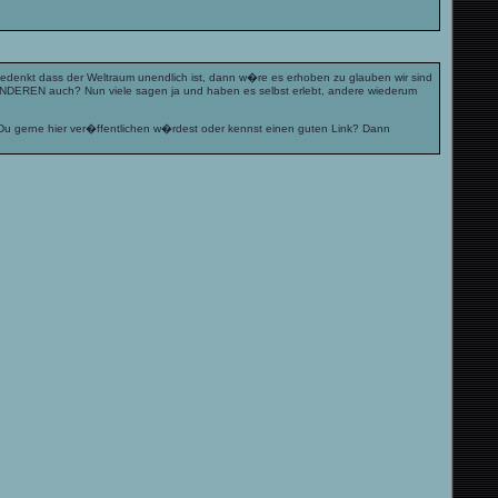
bedenkt dass der Weltraum unendlich ist, dann w�re es erhoben zu glauben wir sind
e ANDEREN auch? Nun viele sagen ja und haben es selbst erlebt, andere wiederum
 Du gerne hier ver�ffentlichen w�rdest oder kennst einen guten Link? Dann