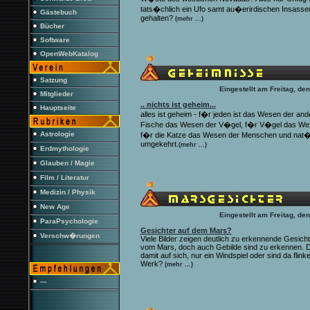
tats�chlich ein Ufo samt au�erirdischen Insasse
Gästebuch
gehalten?
(mehr ...)
Bücher
Software
OpenWebKatalog
Satzung
Eingestellt am Freitag, de
Mitglieder
.. nichts ist geheim...
Hauptseite
alles ist geheim - f�r jeden ist das Wesen der an
Fische das Wesen der V�gel, f�r V�gel das Wes
Astrologie
f�r die Katze das Wesen der Menschen und nat�rl
umgekehrt.
(mehr ...)
Erdmythologie
Glauben / Magie
Film / Literatur
Medizin / Physik
New Age
Eingestellt am Freitag, de
ParaPsychologie
Gesichter auf dem Mars?
Verschw�rungen
Viele Bilder zeigen deutlich zu erkennende Gesich
vom Mars, doch auch Gebilde sind zu erkennen. 
damit auf sich, nur ein Windspiel oder sind da flin
Werk?
(mehr ...)
---