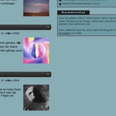
�
n verborgen
�
Area51 Illuminaten Mystery Forum
Sind wir wirklich allein? Wohl kaum, wenn man 
allein. Anders ist die Frage, besuchen uns di
streiten dies vehement ab.
Aber vielleicht hast Du auch einen Beitrag den
kontaktier
uns bitte.
n 12. M�rz 2004
deren geheim, f�r
en der Katze,
ich gilt das auch
n 12. M�rz 2004
ter im roten Sand
Doch was hat
ke Finger am